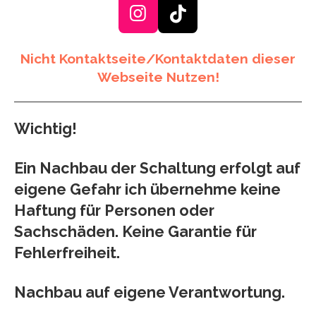
I
T
n
i
s
k
Nicht Kontaktseite/Kontaktdaten dieser
Webseite Nutzen!
t
T
a
o
g
k
Wichtig!
r
a
Ein Nachbau der Schaltung erfolgt auf
m
eigene Gefahr ich übernehme keine
Haftung für Personen oder
Sachschäden. Keine Garantie für
Fehlerfreiheit.
Nachbau auf eigene Verantwortung.